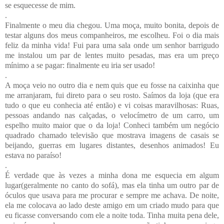
se esquecesse de mim.
.
Finalmente o meu dia chegou. Uma moça, muito bonita, depois de
testar alguns dos meus companheiros, me escolheu. Foi o dia mais
feliz da minha vida! Fui para uma sala onde um senhor barrigudo
me instalou um par de lentes muito pesadas, mas era um preço
mínimo a se pagar: finalmente eu iria ser usado!
.
A moça veio no outro dia e nem quis que eu fosse na caixinha que
me arranjaram, fui direto para o seu rosto. Saímos da loja (que era
tudo o que eu conhecia até então) e vi coisas maravilhosas: Ruas,
pessoas andando nas calçadas, o velocímetro de um carro, um
espelho muito maior que o da loja! Conheci também um negócio
quadrado chamado televisão que mostrava imagens de casais se
beijando, guerras em lugares distantes, desenhos animados! Eu
estava no paraíso!
.
É verdade que às vezes a minha dona me esquecia em algum
lugar(geralmente no canto do sofá), mas ela tinha um outro par de
óculos que usava para me procurar e sempre me achava. De noite,
ela me colocava ao lado deste amigo em um criado mudo para que
eu ficasse conversando com ele a noite toda. Tinha muita pena dele,