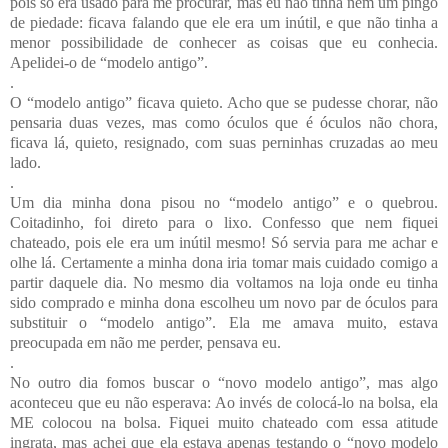
pois só era usado para me procurar, mas eu não tinha nem um pingo
de piedade: ficava falando que ele era um inútil, e que não tinha a
menor possibilidade de conhecer as coisas que eu conhecia.
Apelidei-o de “modelo antigo”.
.
O “modelo antigo” ficava quieto. Acho que se pudesse chorar, não
pensaria duas vezes, mas como óculos que é óculos não chora,
ficava lá, quieto, resignado, com suas perninhas cruzadas ao meu
lado.
.
Um dia minha dona pisou no “modelo antigo” e o quebrou.
Coitadinho, foi direto para o lixo. Confesso que nem fiquei
chateado, pois ele era um inútil mesmo! Só servia para me achar e
olhe lá. Certamente a minha dona iria tomar mais cuidado comigo a
partir daquele dia. No mesmo dia voltamos na loja onde eu tinha
sido comprado e minha dona escolheu um novo par de óculos para
substituir o “modelo antigo”. Ela me amava muito, estava
preocupada em não me perder, pensava eu.
.
No outro dia fomos buscar o “novo modelo antigo”, mas algo
aconteceu que eu não esperava: Ao invés de colocá-lo na bolsa, ela
ME colocou na bolsa. Fiquei muito chateado com essa atitude
ingrata, mas achei que ela estava apenas testando o “novo modelo