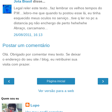
Jota Brasil
disse...
Legal reler este texto...faz lembrar os velhos tempos do
P.M....lebro-me que quando tu postou esse lá, eu tinha
esquecido meus oculos no serviço...tive q ler no pc a
distancia pq não enchergo de perto hehehehe
Abraço, carcamano...
26/08/2011, 16:13
Postar um comentário
Olá. Obrigado por comentar meu texto. Se deixar
o endereço do seu site / blog, eu retribuirei sua
visita com prazer.
‹
›
Página inicial
Ver versão para a web
Quem sou eu
Lupo
Ver meu perfil completo