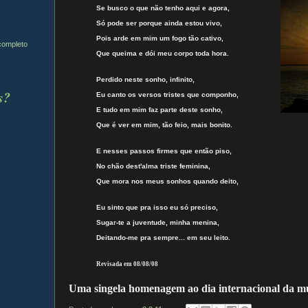
Se busco o que não tenho aqui e agora,
Só pode ser porque ainda estou vivo,
Pois arde em mim um fogo tão cativo,
 completo
Que queima e dói meu corpo toda hora.
Perdido neste sonho, infinito,
s?
Eu canto os versos tristes que componho,
E tudo em mim faz parte deste sonho,
Que é ver em mim, tão feio, mais bonito.
E nesses passos firmes que então piso,
No chão dest'alma triste feminina,
Que mora nos meus sonhos quando deito,
Eu sinto que pra isso eu só preciso,
Sugar-te a juventude, minha menina,
Deitando-me pra sempre... em seu leito.
Revisada em 08/08/08
Uma singela homenagem ao dia internacional da m