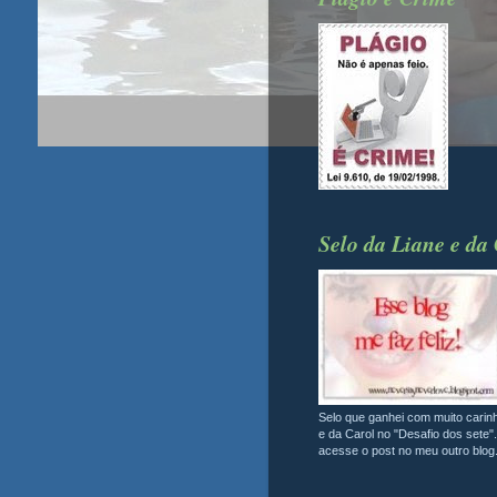
Selo da Liane e da
Selo que ganhei com muito carin
e da Carol no "Desafio dos sete".
acesse o post no meu outro blog