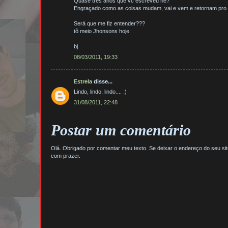
Quase três anos que vc escreveu né?
Engraçado como as coisas mudam, vai e vem e retornam pro 
Será que me fiz entender???
tô meio Jhonsons hoje.
bj
08/03/2011, 19:33
Estrela
disse...
Lindo, lindo, lindo.... :)
31/08/2011, 22:48
Postar um comentário
Olá. Obrigado por comentar meu texto. Se deixar o endereço do seu site /
com prazer.