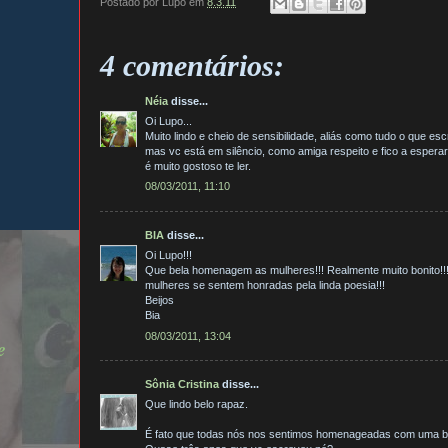
Postado por
Lupo
em
8.3.11
4 comentários:
Néia
disse...
Oi Lupo...
Muito lindo e cheio de sensibilidade, aliás como tudo o que e
mas vc está em silêncio, como amiga respeito e fico a esperar
é muito gostoso te ler.
08/03/2011, 11:10
BIA
disse...
Oi Lupo!!!
Que bela homenagem as mulheres!!! Realmente muito bonito!!
mulheres se sentem honradas pela linda poesia!!!
Beijos
Bia
08/03/2011, 13:04
e
Sônia Cristina
disse...
Que lindo belo rapaz.
É fato que todas nós nos sentimos homenageadas com uma be