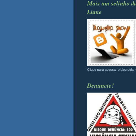
Mais um selinho d
Liane
Clique para acessar o blog dela. 
Denuncie!