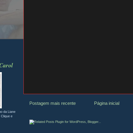
 Carol
Postagem mais recente
Página inicial
ho da Liane
 Clique e
.