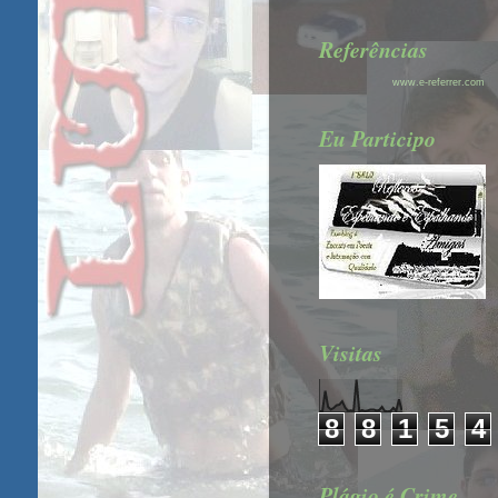
Referências
www.e-referrer.com
Eu Participo
Visitas
8
8
1
5
4
Plágio é Crime