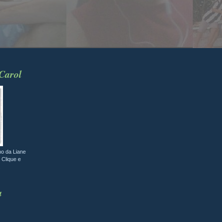
 Carol
ho da Liane
 Clique e
.
a