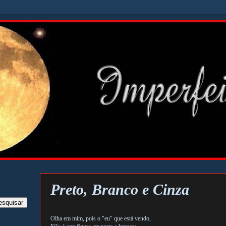
Preto, Branco e Cinza
Olha em mim, pois o "eu" que está vendo,