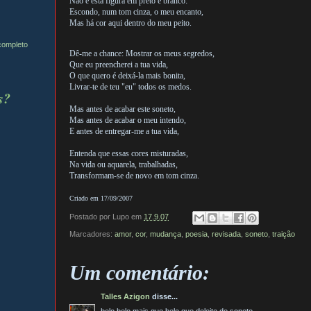
Não é esta figura em preto e branco:
Escondo, num tom cinza, o meu encanto,
Mas há cor aqui dentro do meu peito.
 completo
Dê-me a chance: Mostrar os meus segredos,
Que eu preencherei a tua vida,
O que quero é deixá-la mais bonita,
Livrar-te de teu "eu" todos os medos.
s?
Mas antes de acabar este soneto,
Mas antes de acabar o meu intendo,
E antes de entregar-me a tua vida,
Entenda que essas cores misturadas,
Na vida ou aquarela, trabalhadas,
Transformam-se de novo em tom cinza.
Criado em 17/09/2007
Postado por
Lupo
em
17.9.07
Marcadores:
amor
,
cor
,
mudança
,
poesia
,
revisada
,
soneto
,
traição
Um comentário:
Talles Azigon
disse...
belo belo mais que belo que deleite de soneto,